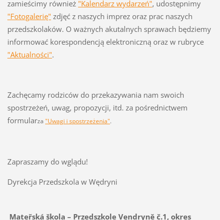
zamieścimy również
"Kalendarz wydarzeń"
, udostępnimy
"Fotogalerię"
zdjęć z naszych imprez oraz prac naszych
przedszkolaków. O ważnych akutalnych sprawach będziemy
informować korespondencją elektroniczną oraz w rubryce
"Aktualności"
.
Zachęcamy rodziców do przekazywania nam swoich
spostrzeżeń, uwag, propozycji, itd. za pośrednictwem
formular
za
"Uwagi i spostrzeżenia"
.
Zapraszamy do wglądu!
Dyrekcja Przedszkola w Wędryni
Mateřská škola – Przedszkole Vendryně č.1, okres