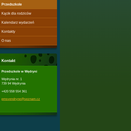
Przedszkole
Kącik dla rodziców
Kalendarz wydarzeń
Kontakty
O nas
Kontakt
Przedszkole w Wędryni
Wędrynia nr. 1
739 94 Wędrynia
+420 558 554 361
pmsvendr
yne@sezn
am.cz