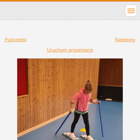
Poprzedni
Następny
Uruchom prezentację