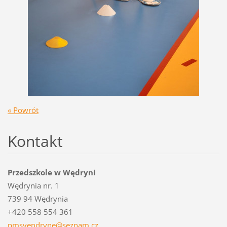
« Powrót
Kontakt
Przedszkole w Wędryni
Wędrynia nr. 1
739 94 Wędrynia
+420 558 554 361
pmsvendr
yne@sezn
am.cz