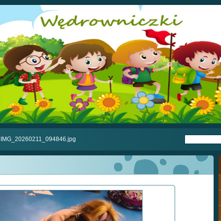
IMG_20260211_094846.jpg