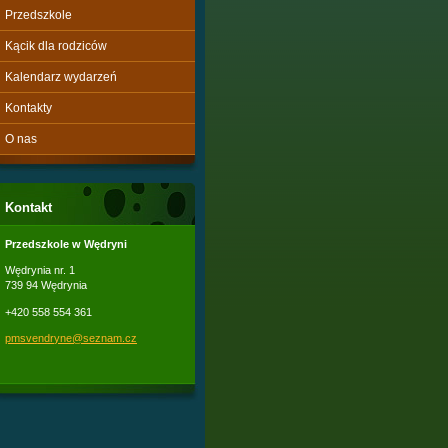
Przedszkole
Kącik dla rodziców
Kalendarz wydarzeń
Kontakty
O nas
Kontakt
Przedszkole w Wędryni
Wędrynia nr. 1
739 94 Wędrynia
+420 558 554 361
pmsvendr
yne@sezn
am.cz