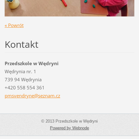
« Powrót
Kontakt
Przedszkole w Wędryni
Wędrynia nr. 1
739 94 Wędrynia
+420 558 554 361
pmsvendr
yne@sezn
am.cz
© 2013 Przedszkole w Wędryni
Powered by Webnode