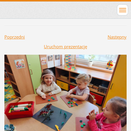
Poprzedni
Następny
Uruchom prezentację