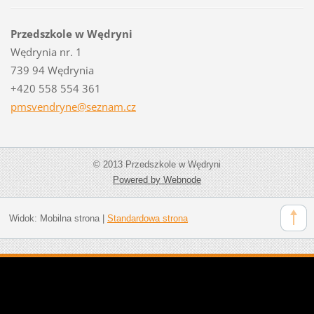
Przedszkole w Wędryni
Wędrynia nr. 1
739 94 Wędrynia
+420 558 554 361
pmsvendr
yne@sezn
am.cz
© 2013 Przedszkole w Wędryni
Powered by Webnode
Widok:
Mobilna strona
|
Standardowa strona