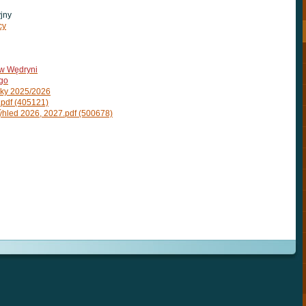
jny
cy
 w Wędryni
ego
oky 2025/2026
.pdf (405121)
ýhled 2026, 2027.pdf (500678)