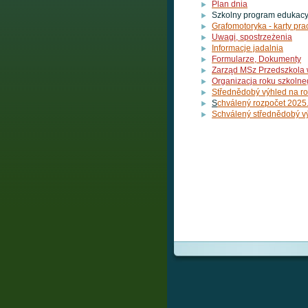
Plan dnia
Szkolny program edukacy
Grafomotoryka - karty pra
Uwagi, spostrzeżenia
Informacje jadalnia
Formularze, Dokumenty
Zarząd MSz Przedszkola
Organizacja roku szkoln
Střednědobý výhled na r
S
chválený rozpočet 2025
Schválený střednědobý v