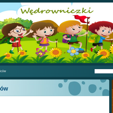
ziców
ców